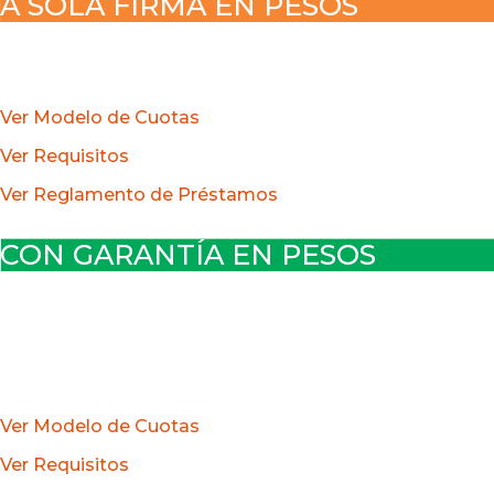
A SOLA FIRMA EN PESOS
Tasa 35% anual variable trimestralmente
Hasta $10.000.000, plazo máximo 60 cuotas.
Ver Modelo de Cuotas
Ver Requisitos
Ver Reglamento de Préstamos
CON GARANTÍA EN PESOS
Tasa 35% anual variable trimestralmente
El garante debe ser afiliado a la Caja.
Desde $10.000.001 hasta $20.000.000, plazo máximo
60 cuotas.
Ver Modelo de Cuotas
Ver Requisitos