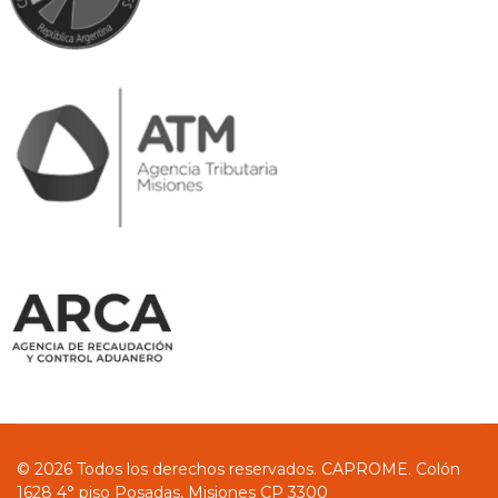
© 2026 Todos los derechos reservados. CAPROME. Colón
1628 4° piso Posadas, Misiones CP 3300